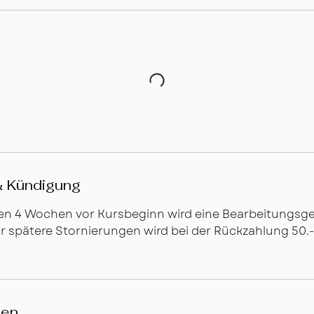
n
n
t
a
m
:
1
0
.
A
u
 Kündigung
g
.
en 4 Wochen vor Kursbeginn wird eine Bearbeitungsge
r spätere Stornierungen wird bei der Rückzahlung 50.
ben