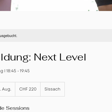
ausgebucht.
ldung: Next Level
I 18:45 - 19:45
220
Schweizer
. Aug.
B
CHF 220
Sissach
Franken
e
g
i
de Sessions